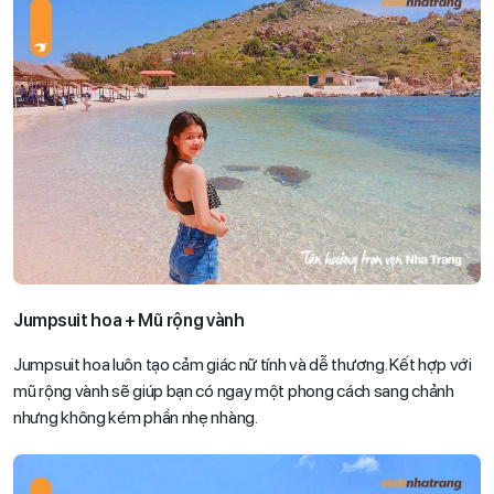
Jumpsuit hoa + Mũ rộng vành
Jumpsuit hoa luôn tạo cảm giác nữ tính và dễ thương. Kết hợp với
mũ rộng vành sẽ giúp bạn có ngay một phong cách sang chảnh
nhưng không kém phần nhẹ nhàng.