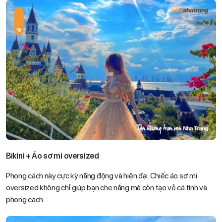
Bikini + Áo sơ mi oversized
Phong cách này cực kỳ năng động và hiện đại. Chiếc áo sơ mi
oversized không chỉ giúp bạn che nắng mà còn tạo vẻ cá tính và
phong cách.