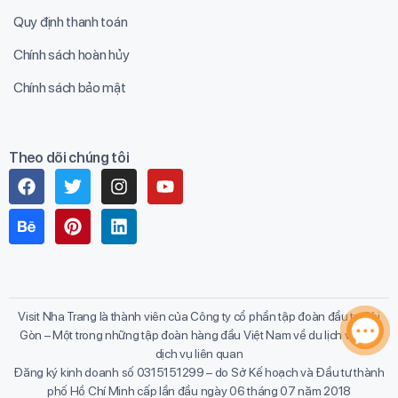
Quy định thanh toán
Chính sách hoàn hủy
Chính sách bảo mật
Theo dõi chúng tôi
Visit Nha Trang là thành viên của Công ty cổ phần tập đoàn đầu tư Sài
Gòn – Một trong những tập đoàn hàng đầu Việt Nam về du lịch và các
dịch vụ liên quan
Đăng ký kinh doanh số 0315151299 – do Sở Kế hoạch và Đầu tư thành
phố Hồ Chí Minh cấp lần đầu ngày 06 tháng 07 năm 2018