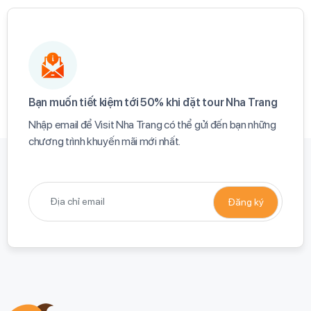
Bạn muốn tiết kiệm tới 50% khi đặt tour Nha Trang​
Nhập email để Visit Nha Trang có thể gửi đến bạn những
chương trình khuyến mãi mới nhất.​