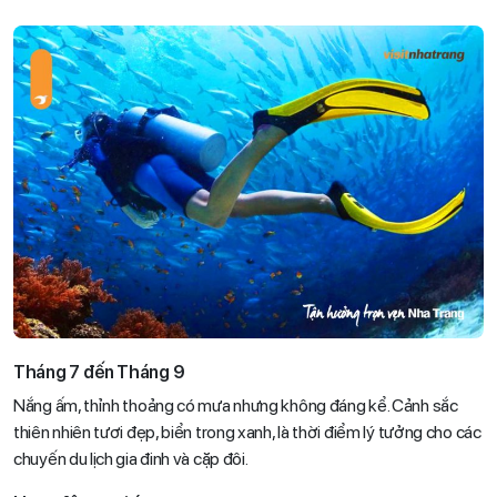
Tháng 7 đến Tháng 9
Nắng ấm, thỉnh thoảng có mưa nhưng không đáng kể. Cảnh sắc
thiên nhiên tươi đẹp, biển trong xanh, là thời điểm lý tưởng cho các
chuyến du lịch gia đinh và cặp đôi.