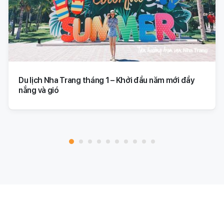
Du lịch Nha Trang tháng 1 – Khởi đầu năm mới đầy
nắng và gió