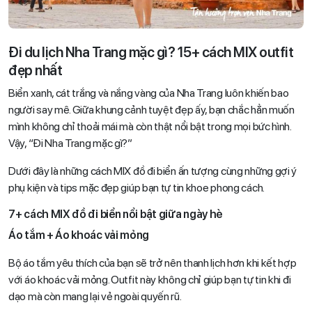
Đi du lịch Nha Trang mặc gì? 15+ cách MIX outfit
đẹp nhất
Biển xanh, cát trắng và nắng vàng của Nha Trang luôn khiến bao
người say mê. Giữa khung cảnh tuyệt đẹp ấy, bạn chắc hẳn muốn
mình không chỉ thoải mái mà còn thật nổi bật trong mọi bức hình.
Vậy, “Đi Nha Trang mặc gì?”
Dưới đây là những cách MIX đồ đi biển ấn tượng cùng những gợi ý
phụ kiện và tips mặc đẹp giúp bạn tự tin khoe phong cách.
7+ cách MIX đồ đi biển nổi bật giữa ngày hè
Áo tắm + Áo khoác vải mỏng
Bộ áo tắm yêu thích của bạn sẽ trở nên thanh lịch hơn khi kết hợp
với áo khoác vải mỏng. Outfit này không chỉ giúp bạn tự tin khi đi
dạo mà còn mang lại vẻ ngoài quyến rũ.