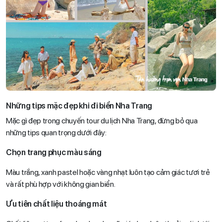
Những tips mặc đẹp khi đi biển Nha Trang
Mặc gì đẹp trong chuyến tour du lịch Nha Trang, đừng bỏ qua
những tips quan trọng dưới đây:
Chọn trang phục màu sáng
Màu trắng, xanh pastel hoặc vàng nhạt luôn tạo cảm giác tươi trẻ
và rất phù hợp với không gian biển.
Ưu tiên chất liệu thoáng mát