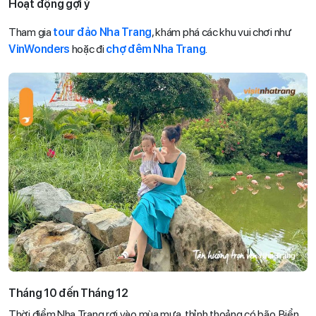
Hoạt động gợi ý
Tham gia
tour đảo Nha Trang
, khám phá các khu vui chơi như
VinWonders
hoặc đi
chợ đêm Nha Trang
.
Tháng 10 đến Tháng 12
Thời điểm Nha Trang rơi vào mùa mưa, thỉnh thoảng có bão. Biển