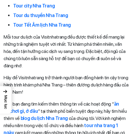
Tour city Nha Trang
Tour du thuyền Nha Trang
Tour Tết Âm lịch Nha Trang
Mỗi tour du lịch của Visitnhatrang đều được thiết kế để mang lại
những trải nghiệm tuyệt vời nhất. Từ khám phá thiên nhiên, văn
hóa, đến tận hưởng các dịch vụ sang trọng. Đặc biệt, đội ngũ của
chúng tôi luôn sẵn sàng hỗ trợ để bạn có chuyến đi suôn sẻ và
đáng nhớ.
Hãy để Visitnhatrang trở thành người bạn đồng hành tin cậy trong
hành trình khám phá Nha Trang – thiên đường du lịch hàng đầu của
→
Việt Nam!
Mục lục
Nếu bạn đang tìm kiếm thêm thông tin về các hoạt động “
ăn
gì
,
chơi gì
,
ở đâu
” tại thành phố biển tuyệt đẹp này, hãy tìm hiểu
thêm về
blog du lịch Nha Trang
của chúng tôi. Với kinh nghiệm
nhiều năm trong việc tổ chức và điều hành
tour nha trang 1
ngày
cam kết mang đến những thông tin hữu ích nhất để bạn có