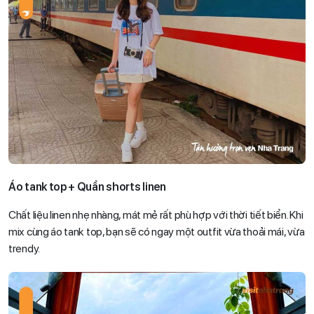
Áo tank top + Quần shorts linen
Chất liệu linen nhẹ nhàng, mát mẻ rất phù hợp với thời tiết biển. Khi
mix cùng áo tank top, bạn sẽ có ngay một outfit vừa thoải mái, vừa
trendy.