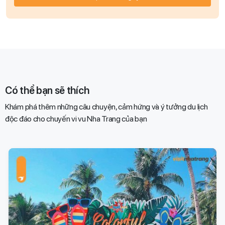
Có thể bạn sẽ thích
Khám phá thêm những câu chuyện, cảm hứng và ý tưởng du lịch
độc đáo cho chuyến vi vu Nha Trang của bạn​