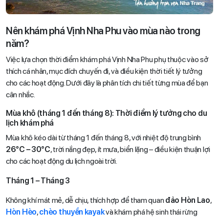
Nên khám phá Vịnh Nha Phu vào mùa nào trong
năm?
Việc lựa chọn thời điểm khám phá Vịnh Nha Phu phụ thuộc vào sở
thích cá nhân, mục đích chuyến đi, và điều kiện thời tiết lý tưởng
cho các hoạt động. Dưới đây là phân tích chi tiết từng mùa để bạn
cân nhắc.
Mùa khô (tháng 1 đến tháng 8): Thời điểm lý tưởng cho du
lịch khám phá
Mùa khô kéo dài từ tháng 1 đến tháng 8, với nhiệt độ trung bình
26°C – 30°C
, trời nắng đẹp, ít mưa, biển lặng – điều kiện thuận lợi
cho các hoạt động du lịch ngoài trời.
Tháng 1 – Tháng 3
Không khí mát mẻ, dễ chịu, thích hợp để tham quan
đảo Hòn Lao
,
Hòn Hèo
,
chèo thuyền kayak
và khám phá hệ sinh thái rừng