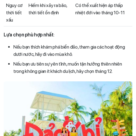
Nguy cơ
Hiếm khi xảy ra bão,
Có thể xuất hiện áp thấp
thời tiết
thời tiết ổn định
nhiệt đới vào tháng 10-11
xấu
Lựa chọn phù hợp nhất
:
Nếu bạn thích khám phá biển đảo, tham gia các hoạt động
dưới nước, hãy đi vào mùa khô.
Nếu bạn ưu tiên sự yên tĩnh, muốn tận hưởng thiên nhiên
trong không gian ít khách du lịch, hãy chọn tháng 12.