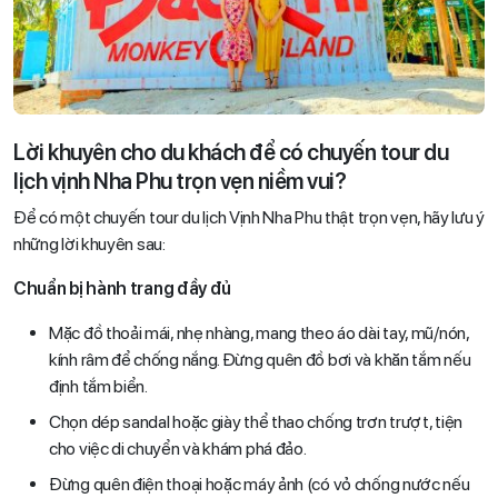
Lời khuyên cho du khách để có chuyến tour du
lịch vịnh Nha Phu trọn vẹn niềm vui?
Để có một chuyến tour du lịch Vịnh Nha Phu thật trọn vẹn, hãy lưu ý
những lời khuyên sau:
Chuẩn bị hành trang đầy đủ
Mặc đồ thoải mái, nhẹ nhàng, mang theo áo dài tay, mũ/nón,
kính râm để chống nắng. Đừng quên đồ bơi và khăn tắm nếu
định tắm biển.
Chọn dép sandal hoặc giày thể thao chống trơn trượt, tiện
cho việc di chuyển và khám phá đảo.
Đừng quên điện thoại hoặc máy ảnh (có vỏ chống nước nếu