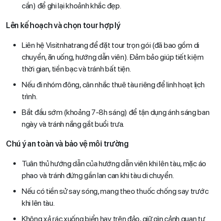
cần) để ghi lại khoảnh khắc đẹp.
Lên kế hoạch và chọn tour hợp lý
Liên hệ Visitnhatrang để đặt tour trọn gói (đã bao gồm di
chuyển, ăn uống, hướng dẫn viên). Đảm bảo giúp tiết kiệm
thời gian, tiền bạc và tránh bất tiện.
Nếu đi nhóm đông, cân nhắc thuê tàu riêng để linh hoạt lịch
trình.
Bắt đầu sớm (khoảng 7-8h sáng) để tận dụng ánh sáng ban
ngày và tránh nắng gắt buổi trưa.
Chú ý an toàn và bảo vệ môi trường
Tuân thủ hướng dẫn của hướng dẫn viên khi lên tàu, mặc áo
phao và tránh đứng gần lan can khi tàu di chuyển.
Nếu có tiền sử say sóng, mang theo thuốc chống say trước
khi lên tàu.
Không xả rác xuống biển hay trên đảo, giữ gìn cảnh quan tự