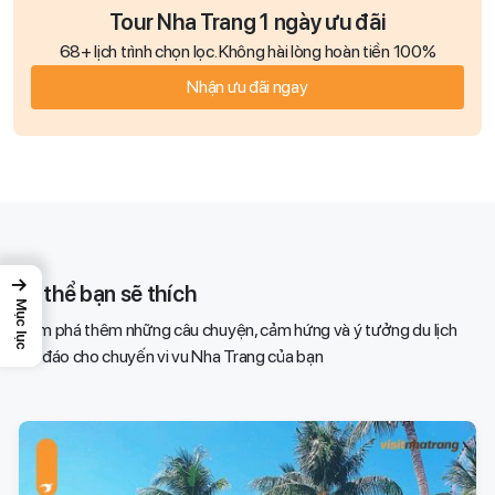
Tour Nha Trang 1 ngày ưu đãi
68+ lịch trình chọn lọc. Không hài lòng hoàn tiền 100%
Nhận ưu đãi ngay
→
Có thể bạn sẽ thích
Mục lục
Khám phá thêm những câu chuyện, cảm hứng và ý tưởng du lịch
độc đáo cho chuyến vi vu Nha Trang của bạn​