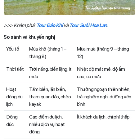
>>> Khám phá:
Tour Đảo Khỉ
và
Tour Suối Hoa Lan
.
So sánh và khuyến nghị
Yếu tố
Mùa khô (tháng 1 –
Mùa mưa (tháng 9 – tháng
tháng 8)
12)
Thời tiết
Trời nắng, biển lặng, ít
Nhiệt độ mát mẻ, độ ẩm
mưa
cao, có mưa
Hoạt
Tắm biển, lặn biển,
Thưởng ngoạn thiên nhiên,
động du
tham quan đảo, chèo
trải nghiệm nghỉ dưỡng yên
lịch
kayak
bình
Đông
Cao điểm du lịch,
Ít khách du lịch, chi phí thấp
đúc
nhiều dịch vụ hoạt
động