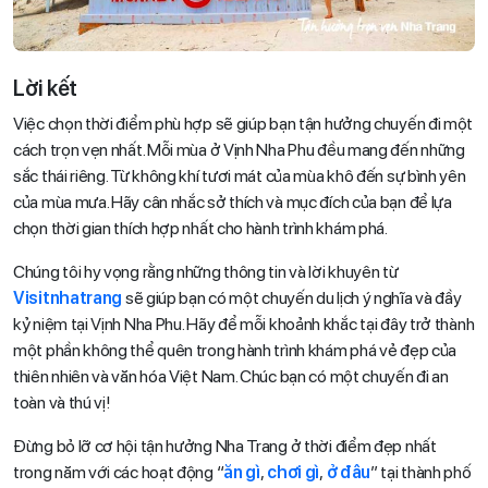
Lời kết
Việc chọn thời điểm phù hợp sẽ giúp bạn tận hưởng chuyến đi một
cách trọn vẹn nhất. Mỗi mùa ở Vịnh Nha Phu đều mang đến những
sắc thái riêng. Từ không khí tươi mát của mùa khô đến sự bình yên
của mùa mưa. Hãy cân nhắc sở thích và mục đích của bạn để lựa
chọn thời gian thích hợp nhất cho hành trình khám phá.
Chúng tôi hy vọng rằng những thông tin và lời khuyên từ
Visitnhatrang
sẽ giúp bạn có một chuyến du lịch ý nghĩa và đầy
kỷ niệm tại Vịnh Nha Phu. Hãy để mỗi khoảnh khắc tại đây trở thành
một phần không thể quên trong hành trình khám phá vẻ đẹp của
thiên nhiên và văn hóa Việt Nam. Chúc bạn có một chuyến đi an
toàn và thú vị!
Đừng bỏ lỡ cơ hội tận hưởng Nha Trang ở thời điểm đẹp nhất
trong năm với các hoạt động “
ăn gì
,
chơi gì
,
ở đâu
” tại thành phố