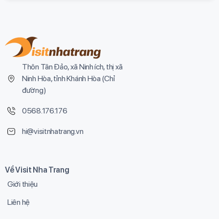
Thôn Tân Đảo, xã Ninh ích, thị xã
Ninh Hòa, tỉnh Khánh Hòa (
Chỉ
đường
)
0568.176.176
hi@visitnhatrang.vn
Về Visit Nha Trang
Giới thiệu
Liên hệ