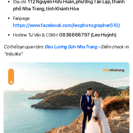
Địa chỉ:
112 Nguyễn Hữu Huân, phường Tân Lập, thành
phố Nha Trang, tỉnh Khánh Hòa
Fanpage:
https://www.facebook.com/leophotographer510/
Hotline Tư Vấn & CSKH:
0838668797 (Leo Huỳnh)
Có thể bạn quan tâm:
Đèo Lương Sơn Nha Trang
– Điểm check-in
“triệu like”