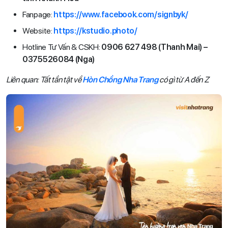
Fanpage:
https://www.facebook.com/signbyk/
Website:
https://kstudio.photo/
Hotline Tư Vấn & CSKH:
0906 627 498 (Thanh Mai) –
0375526084 (Nga)
Liên quan: Tất tần tật về
Hòn Chồng Nha Trang
có gì từ A đến Z