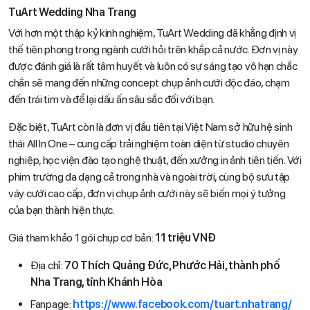
TuArt Wedding Nha Trang
Với hơn một thập kỷ kinh nghiệm, TuArt Wedding đã khẳng định vị
thế tiên phong trong ngành cưới hỏi trên khắp cả nước. Đơn vị này
được đánh giá là rất tâm huyết và luôn có sự sáng tạo vô hạn chắc
chắn sẽ mang đến những concept chụp ảnh cưới độc đáo, chạm
đến trái tim và để lại dấu ấn sâu sắc đối với bạn.
Đặc biệt, TuArt còn là đơn vị đầu tiên tại Việt Nam sở hữu hệ sinh
thái All In One – cung cấp trải nghiệm toàn diện từ studio chuyên
nghiệp, học viện đào tạo nghệ thuật, đến xưởng in ảnh tiên tiến. Với
phim trường đa dạng cả trong nhà và ngoài trời, cùng bộ sưu tập
váy cưới cao cấp, đơn vị chụp ảnh cưới này sẽ biến mọi ý tưởng
của bạn thành hiện thực.
Giá tham khảo 1 gói chụp cơ bản:
11 triệu VNĐ
Địa chỉ:
70 Thích Quảng Đức, Phước Hải, thành phố
Nha Trang, tỉnh Khánh Hòa
Fanpage:
https://www.facebook.com/tuart.nhatrang/