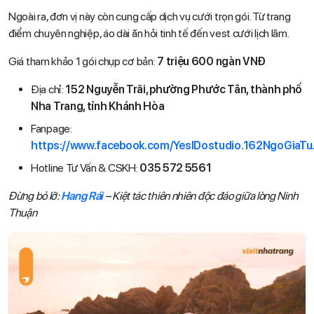
Ngoài ra, đơn vị này còn cung cấp dịch vụ cưới trọn gói. Từ trang
điểm chuyên nghiệp, áo dài ăn hỏi tinh tế đến vest cưới lịch lãm.
Giá tham khảo 1 gói chụp cơ bản:
7 triệu 600 ngàn VNĐ
Địa chỉ:
152 Nguyễn Trãi, phường Phước Tân, thành phố
Nha Trang, tỉnh Khánh Hòa
Fanpage:
https://www.facebook.com/YesIDostudio.162NgoGiaTu
Hotline Tư Vấn & CSKH:
035 572 5561
Đừng bỏ lỡ:
Hang Rái
– Kiệt tác thiên nhiên độc đáo giữa lòng Ninh
Thuận