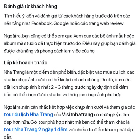
Đánh giá từ khách hàng
Tìm hiểu ý kiến và đánh giá từ các khách hàng trước đó trên các
nền tảng như: Facebook, Google hoặc các trang web review.
Ngoài ra, bạn cũng có thể xem qua Xem qua các bộ ảnh mẫu hoặc
album mà studio đã thực hiện trước đó. Điều này giúp bạn đánh giá
được khả năng và phong cách làm việc của họ.
Lập kế hoạch trước
Nha Trang là một điểm đến phổ biến, đặc biệt vào mùa du lịch, các
studio chụp ảnh cưới có thể kín lịch nhanh chóng. Do đó, bạn nên
đặt lịch chụp ảnh ít nhất 2 – 3 tháng trước ngày dự định để đảm
bảo có thể chọn được studio và thời gian chụp ảnh phù hợp.
Ngoài ra, nên cân nhắc kết hợp việc chụp ảnh cưới và tham gia các
tour du lịch Nha Trang
của
Visitnhatrang
có những kỷ niệm
đẹp hơn nữa. Gói tour phù hợp nhất mà bạn có thể tham khảo là
tour Nha Trang 2 ngày 1 đêm
với nhiều địa điểm khám phá hấp
dẫn.