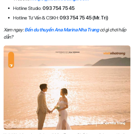
Hotline Studio:
093 754 75 45
Hotline Tư Vấn & CSKH:
093 754 75 45 (Mr. Trị)
Xem ngay:
Bến du thuyền Ana Marina Nha Trang
có gì chơi hấp
dẫn?