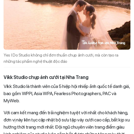
Yes I Do Studio không chỉ đơn thuần chụp ảnh cưới, mà còn tạo ra
những tác phẩm nghệ thuật độc đáo
Víkk Studio chụp ảnh cưới tại Nha Trang
Víkk Studio là thành viên của 5 hiệp hội nhiếp ảnh quốc tế danh giá,
bao gồm WPPI, Asia WPA, Fearless Photographers, PAC và
MyWeb.
Với cam kết mang đến trải nghiệm tuyệt vời nhất cho khách hàng,
đơn vị này liên tục cập nhật bộ sưu tập váy cưới cao cấp, bắt kịp xu
hướng thời trang mới nhất. Đội ngũ chuyên viên trang điểm giàu