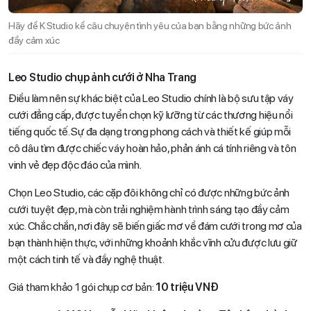
Hãy để K Studio kể câu chuyện tình yêu của bạn bằng những bức ảnh
đầy cảm xúc
Leo Studio chụp ảnh cưới ở Nha Trang
Điều làm nên sự khác biệt của Leo Studio chính là bộ sưu tập váy
cưới đẳng cấp, được tuyển chọn kỹ lưỡng từ các thương hiệu nổi
tiếng quốc tế. Sự đa dạng trong phong cách và thiết kế giúp mỗi
cô dâu tìm được chiếc váy hoàn hảo, phản ánh cá tính riêng và tôn
vinh vẻ đẹp độc đáo của mình.
Chọn Leo Studio, các cặp đôi không chỉ có được những bức ảnh
cưới tuyệt đẹp, mà còn trải nghiệm hành trình sáng tạo đầy cảm
xúc. Chắc chắn, nơi đây sẽ biến giấc mơ về đám cưới trong mơ của
bạn thành hiện thực, với những khoảnh khắc vĩnh cửu được lưu giữ
một cách tinh tế và đầy nghệ thuật.
Giá tham khảo 1 gói chụp cơ bản:
10 triệu VNĐ