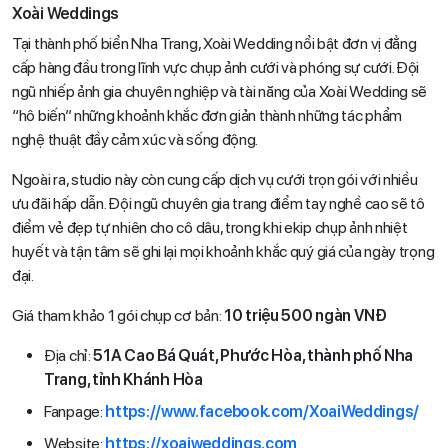
Xoài Weddings
Tại thành phố biển Nha Trang, Xoài Wedding nổi bật đơn vị đẳng
cấp hàng đầu trong lĩnh vực chụp ảnh cưới và phóng sự cưới. Đội
ngũ nhiếp ảnh gia chuyên nghiệp và tài năng của Xoài Wedding sẽ
“hô biến” những khoảnh khắc đơn giản thành những tác phẩm
nghệ thuật đầy cảm xúc và sống động.
Ngoài ra, studio này còn cung cấp dịch vụ cưới trọn gói với nhiều
ưu đãi hấp dẫn. Đội ngũ chuyên gia trang điểm tay nghề cao sẽ tô
điểm vẻ đẹp tự nhiên cho cô dâu, trong khi ekip chụp ảnh nhiệt
huyết và tận tâm sẽ ghi lại mọi khoảnh khắc quý giá của ngày trọng
đại.
Giá tham khảo 1 gói chụp cơ bản:
10 triệu 500 ngàn VNĐ
Địa chỉ:
51A Cao Bá Quát, Phước Hòa, thành phố Nha
Trang, tỉnh Khánh Hòa
Fanpage:
https://www.facebook.com/XoaiWeddings/
Website:
https://xoaiweddings.com