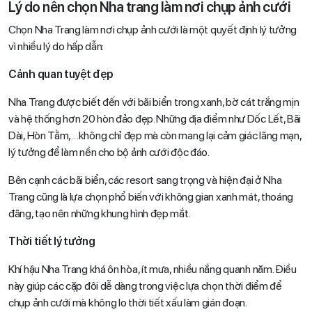
Lý do nên chọn Nha trang làm nơi chụp ảnh cưới
Chọn Nha Trang làm nơi chụp ảnh cưới là một quyết định lý tưởng
vì nhiều lý do hấp dẫn:
Cảnh quan tuyệt đẹp
Nha Trang được biết đến với bãi biển trong xanh, bờ cát trắng mịn
và hệ thống hơn 20 hòn đảo đẹp. Những địa điểm như Dốc Lết, Bãi
Dài, Hòn Tằm,…không chỉ đẹp mà còn mang lại cảm giác lãng mạn,
lý tưởng để làm nền cho bộ ảnh cưới độc đáo.
Bên cạnh các bãi biển, các resort sang trọng và hiện đại ở Nha
Trang cũng là lựa chọn phổ biến với không gian xanh mát, thoáng
đãng, tạo nên những khung hình đẹp mắt.
Thời tiết lý tưởng
Khí hậu Nha Trang khá ôn hòa, ít mưa, nhiều nắng quanh năm. Điều
này giúp các cặp đôi dễ dàng trong việc lựa chọn thời điểm để
chụp ảnh cưới mà không lo thời tiết xấu làm gián đoạn.