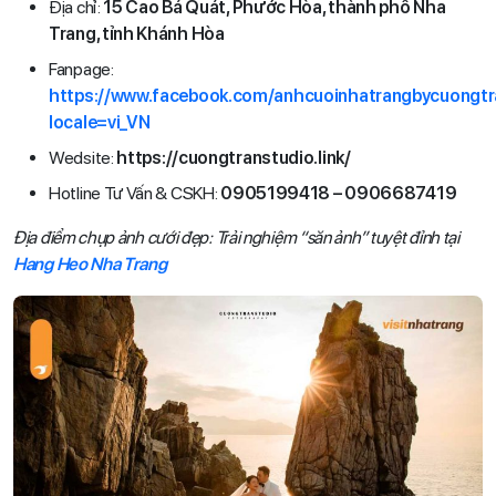
Địa chỉ:
15 Cao Bá Quát, Phước Hòa, thành phố Nha
Trang, tỉnh Khánh Hòa
Fanpage:
https://www.facebook.com/anhcuoinhatrangbycuongtr
locale=vi_VN
Wedsite:
https://cuongtranstudio.link/
Hotline Tư Vấn & CSKH:
0905199418 – 0906687419
Địa điểm chụp ảnh cưới đẹp: Trải nghiệm “săn ảnh” tuyệt đỉnh tại
Hang Heo Nha Trang