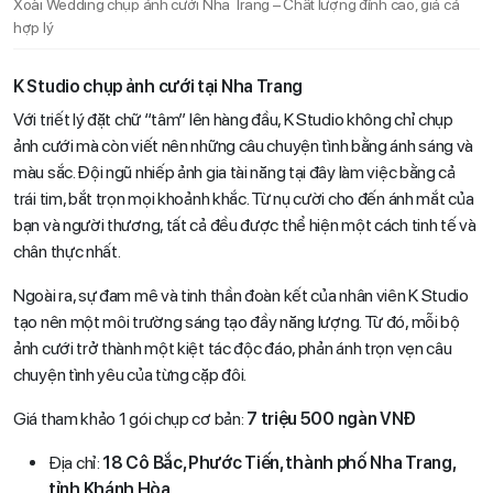
Xoài Wedding chụp ảnh cưới Nha Trang – Chất lượng đỉnh cao, giá cả
hợp lý
K Studio chụp ảnh cưới tại Nha Trang
Với triết lý đặt chữ “tâm” lên hàng đầu, K Studio không chỉ chụp
ảnh cưới mà còn viết nên những câu chuyện tình bằng ánh sáng và
màu sắc. Đội ngũ nhiếp ảnh gia tài năng tại đây làm việc bằng cả
trái tim, bắt trọn mọi khoảnh khắc. Từ nụ cười cho đến ánh mắt của
bạn và người thương, tất cả đều được thể hiện một cách tinh tế và
chân thực nhất.
Ngoài ra, sự đam mê và tinh thần đoàn kết của nhân viên K Studio
tạo nên một môi trường sáng tạo đầy năng lượng. Từ đó, mỗi bộ
ảnh cưới trở thành một kiệt tác độc đáo, phản ánh trọn vẹn câu
chuyện tình yêu của từng cặp đôi.
Giá tham khảo 1 gói chụp cơ bản:
7 triệu 500 ngàn VNĐ
Địa chỉ:
18 Cô Bắc, Phước Tiến, thành phố Nha Trang,
tỉnh Khánh Hòa