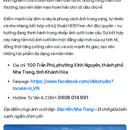
kinh nghiệm của studio luôn nắm bắt được những tông màu thời
thượng, tạo nên diện mạo hoàn hảo cho cô dâu chú rể.
Điểm mạnh của đơn vị này là phong cách ảnh trong sáng, tự nhiên
và nhẹ nhàng, kết hợp với kỹ thuật HDR Fine-Art độc quyền – xu
hướng đang thịnh hành trong nhiếp ảnh cưới toàn cầu. Sự kết hợp
này nâng tầm bộ ảnh cưới lên một đẳng cấp mới của sự tinh tế,
đồng thời tăng cường cảm xúc và sức mạnh thị giác, tạo nên
những tác phẩm đa dạng và mãn nhãn.
Địa chỉ:
100 Trần Phú, phường Vĩnh Nguyên, thành phố
Nha Trang, tỉnh Khánh Hòa
Fanpage:
https://www.facebook.com/vikkstudio?
locale=vi_VN
Hotline Tư Vấn & CSKH:
0908 014 991
Địa điểm chụp ảnh cưới đẹp:
Đảo Yến Nha Trang
– Đi chill giữa biển
xanh, ngắm chim yến