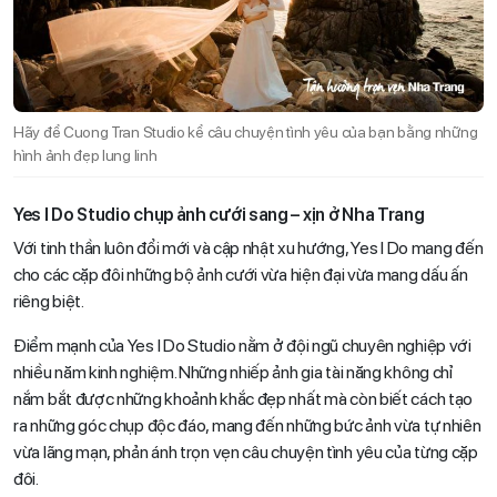
Hãy để Cuong Tran Studio kể câu chuyện tình yêu của bạn bằng những
hình ảnh đẹp lung linh
Yes I Do Studio chụp ảnh cưới sang – xịn ở Nha Trang
Với tinh thần luôn đổi mới và cập nhật xu hướng, Yes I Do mang đến
cho các cặp đôi những bộ ảnh cưới vừa hiện đại vừa mang dấu ấn
riêng biệt.
Điểm mạnh của Yes I Do Studio nằm ở đội ngũ chuyên nghiệp với
nhiều năm kinh nghiệm. Những nhiếp ảnh gia tài năng không chỉ
nắm bắt được những khoảnh khắc đẹp nhất mà còn biết cách tạo
ra những góc chụp độc đáo, mang đến những bức ảnh vừa tự nhiên
vừa lãng mạn, phản ánh trọn vẹn câu chuyện tình yêu của từng cặp
đôi.