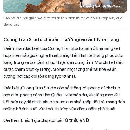
Leo Studio nơi giấc mơ cưới trở thành hiện thực với bộ sưu tập váy cưới
đẳng cấp
Cuong Tran Studio chụp ảnh cưới ngoại cảnh Nha Trang
Điểm nhấn đặc biệt của Cuong Tran Studio nằm ở khả năng kết
hợp hoàn hảo giữa nghệ thuật trang điểm tinh tế, trang phục cưới
sang trọng và bối cảnh chụp được dàn dựng tỉ mỉ. Mỗi chi tiết đều
được chăm chút kỹ lưỡng, tạo nên một tổng thể hài hòa và ấn
tượng, nơi cặp đôi tỏa sáng rực rỡ nhất.
Đặc biệt, Cuong Tran Studio còn nổi tiếng với phong cách chụp
ảnh cưới phong cách Hàn Quốc – vừa hiện đại, vừa lãng mạn. Sự
kết hợp này đã chinh phục trái tim của nhiều cặp đôi trẻ, mang đến
những bộ ảnh cưới vừa thời thượng vừa đậm chất nghệ thuật.
Giá tham khảo 1 gói chụp cơ bản:
8 triệu VNĐ