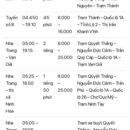
Nguyên – Trạm Thành
Tuyến
04:450
45
8.000
Trạm Thành – Quốc lộ 1A
số 8
– 19:10
phút
–
– Tỉnh Lộ 2 – Thị trấn
16.000
Khánh Vĩnh
Nha
05:00 –
2
8.000
Trạm Quyết Thắng –
Trang
19:15
tiếng
–
Nguyễn Đức Cảnh – Trần
– Vạn
25.000
Quý Cáp – Quốc lộ 1A –
Giã
Trạm Vạn Giã
Nha
05:25 –
1
8.000
Trạm Quyết Thắng –
Trang
18:50
tiếng
–
Nguyễn Đức Cảnh – Trần
– thị
50
25.000
Phú – Quốc lộ 1A – Quốc
xã
phút
lộ 26 – Chợ Dục Mỹ –
Ninh
Trạm Ninh Tây
Hòa
Nha
05:00 –
Trạm xe buýt Quyết
Trang
19:05
Thắng – Nguyễn Đức