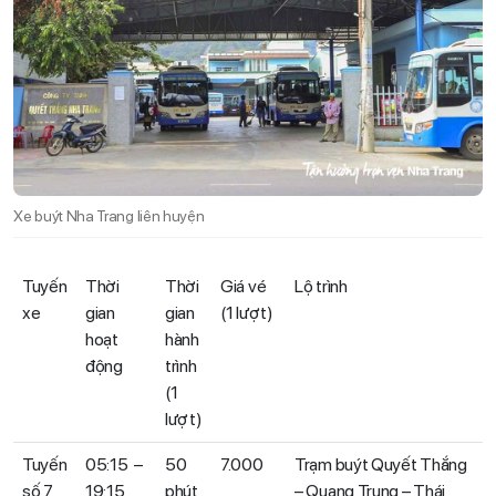
Xe buýt Nha Trang liên huyện
Tuyến
Thời
Thời
Giá vé
Lộ trình
xe
gian
gian
(1 lượt)
hoạt
hành
động
trình
(1
lượt)
Tuyến
05:15 –
50
7.000
Trạm buýt Quyết Thắng
số 7
19:15
phút
– Quang Trung – Thái