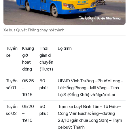
Xe bus Quyết Thắng chạy nội thành
Tuyến
Khung
Thời
Lộ trình
xe
giờ
gian di
hoạt
chuyển
động
(1 lượt)
Tuyến
05:25
50
UBND Vĩnh Trường – Phước Long –
số 01
–
phút
Lê Hồng Phong – Mã Vòng – Tỉnh
19:15
Lộ 8 (Đồng Khởi) và Ngược Lại.
Tuyến
05:20
50
Trạm xe buýt Bình Tân – Tô Hiệu –
số 02
–
phút
Công Viên Bạch Đằng – đường
19:10
23/10 (gần chùa Long Sơn) – Trạm
xe buýt Thành