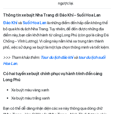
ngược lại.
Thông tin xe buýt Nha Trang đi Đảo Khỉ – Suối Hoa Lan
Đảo Khỉ
và
Suối Hoa Lan
là những điểm đến hấp dẫn không thể
bỏ qua khi du lịch Nha Trang. Tuy nhiên, để đến được những địa
điểm này, bạn cần khởi hành từ cảng Long Phú (còn gọi là cảng Đá
Chồng – Vĩnh Lương). Vì cảng này nằm khá xa trung tâm thành
phố, việc sử dụng xe buýt là một lựa chọn thông minh và tiết kiệm.
>>> Tham khảo thêm:
Tour du lịch đảo khỉ
và
tour du lịch suối
Hoa Lan
.
Có hai tuyến xe buýt chính phục vụ hành trình đến cảng
Long Phú
Xe buýt màu vàng xanh
Xe buýt màu trắng xanh
Bạn có thể dễ dàng nhận diện các xe này thông qua dòng chữ