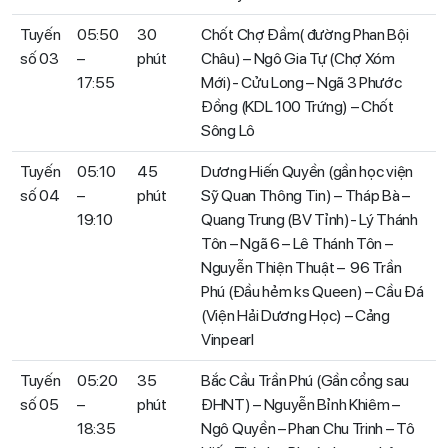
Tuyến
05:50
30
Chốt Chợ Đầm( đường Phan Bội
số 03
–
phút
Châu) – Ngô Gia Tự (Chợ Xóm
17:55
Mới)- Cửu Long – Ngã 3 Phước
Đồng (KDL 100 Trứng) – Chốt
Sông Lô
Tuyến
05:10
45
Dương Hiến Quyền (gần học viện
số 04
–
phút
Sỹ Quan Thông Tin) – Tháp Bà –
19:10
Quang Trung (BV Tỉnh)- Lý Thánh
Tôn – Ngã 6 – Lê Thánh Tôn –
Nguyễn Thiện Thuật – 96 Trần
Phú (Đầu hẻm ks Queen) – Cầu Đá
(Viện Hải Dương Học) – Cảng
Vinpearl
Tuyến
05:20
35
Bắc Cầu Trần Phú (Gần cổng sau
số 05
–
phút
ĐHNT) – Nguyễn Bỉnh Khiêm –
18:35
Ngô Quyền – Phan Chu Trinh – Tô