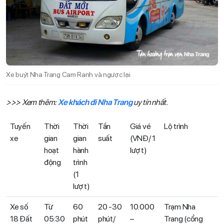
Xe buýt Nha Trang Cam Ranh và ngược lại
>>> Xem thêm:
Xe khách đi Nha Trang
uy tín nhất.
Tuyến
Thời
Thời
Tần
Giá vé
Lộ trình
xe
gian
gian
suất
(VNĐ/ 1
hoạt
hành
lượt)
động
trình
(1
lượt)
Xe số
Từ
60
20 -30
10.000
Trạm Nha
18 Đất
05:30
phút
phút/
–
Trang (cổng