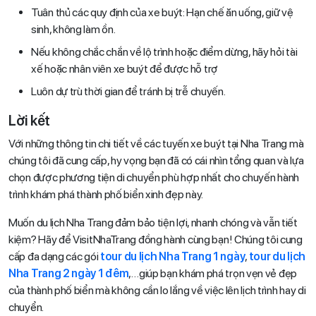
Tuân thủ các quy định của xe buýt: Hạn chế ăn uống, giữ vệ
sinh, không làm ồn.
Nếu không chắc chắn về lộ trình hoặc điểm dừng, hãy hỏi tài
xế hoặc nhân viên xe buýt để được hỗ trợ
Luôn dự trù thời gian để tránh bị trễ chuyến.
Lời kết
Với những thông tin chi tiết về các tuyến xe buýt tại Nha Trang mà
chúng tôi đã cung cấp, hy vọng bạn đã có cái nhìn tổng quan và lựa
chọn được phương tiện di chuyển phù hợp nhất cho chuyến hành
trình khám phá thành phố biển xinh đẹp này.
Muốn du lịch Nha Trang đảm bảo tiện lợi, nhanh chóng và vẫn tiết
kiệm? Hãy để VisitNhaTrang đồng hành cùng bạn! Chúng tôi cung
cấp đa dạng các gói
tour du lịch Nha Trang 1 ngày
,
tour du lịch
Nha Trang 2 ngày 1 đêm
,…giúp bạn khám phá trọn vẹn vẻ đẹp
của thành phố biển mà không cần lo lắng về việc lên lịch trình hay di
chuyển.