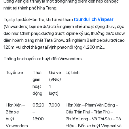
Công viên giải trí này là một trong những điểm đến hấp dẫn bậc
nhất tại thành phố Nha Trang.
Tọa lại tại đảo Hòn Tre, khi tới và tham
tour du lịch Vinpearl
(Vinwonders) bạn sẽ được trải nghiệm nhiều hoạt động thú vị, độc
đáo như: Chinh phục đường trượt Zipline kỷ lục, thưởng thức show
diễn hoành tráng nhất Tata Show, trải nghiệm Bánh xe bầu trời cao
120m, vui chơi thả ga tại Vịnh phao nổi rộng 4.200 m2…
Thông tin chuyến xe buýt đến Vinwonders
Tuyến xe
Thời
Giá vé
Lộ trình
gian
(VNĐ/
hoạt
1
động
lượt)
Hòn Xện –
05:20
7.000
Hòn Xện – Phạm Văn Đồng –
Bến xe
–
Cầu Trần Phú – Trần Phú –
buýt
18:00
Phước Long – Võ Thị Sáu – Tô
Vinwonders
Hiệu – Bến xe buýt Vinpearl và