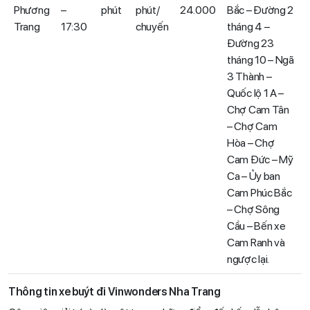
Phương
–
phút
phút/
24.000
Bắc – Đường 2
Trang
17:30
chuyến
tháng 4 –
Đường 23
tháng 10 – Ngã
3 Thành –
Quốc lộ 1 A –
Chợ Cam Tân
– Chợ Cam
Hòa – Chợ
Cam Đức – Mỹ
Ca – Ủy ban
Cam Phúc Bắc
– Chợ Sông
Cầu – Bến xe
Cam Ranh và
ngược lại.
Thông tin xe buýt đi Vinwonders Nha Trang