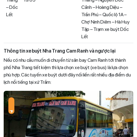
– Dốc
Cảnh – Hoàng Diệu –
Lết
Trần Phú – Quốc lộ 1A –
Chợ Ninh Diêm – Hà Huy
Tập – Trạm xe buýt Dốc
Lết
Thông tin xe buýt Nha Trang Cam Ranh và ngược lại
Nếu có nhu cầu muốn di chuyển từ sân bay Cam Ranh tới thành
phố Nha Trang tiết kiệm thì lựa chọn xe buýt (xe bus) là lựa chọn
phù hợp. Các tuyến xe buýt dưới đây nối liền rất nhiều địa điểm du
lịch nổi tiếng tại xứ Trầm: