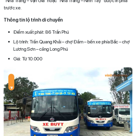
“Nha Trang – Vạn Giã” hoặc “Nha Trang – Ninh Tây” được in phía
trước xe.
Thông tin lộ trình di chuyển
Điểm xuất phát: 86 Trần Phú
Lộ trình: Trần Quang Khải – chợ Đầm – bến xe phía Bắc – chợ
Lương Sơn – cảng Long Phú
Giá: Từ 10.000