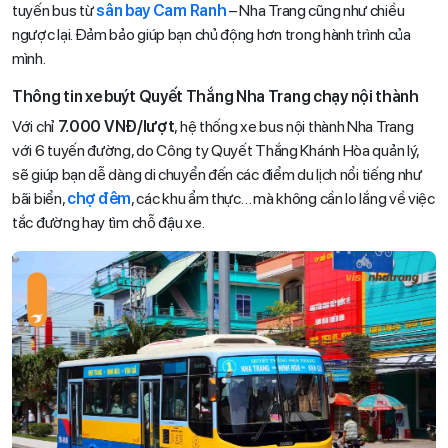
tuyến bus từ
sân bay Cam Ranh
– Nha Trang cũng như chiều
ngược lại. Đảm bảo giúp bạn chủ động hơn trong hành trình của
mình.
Thông tin xe buýt Quyết Thắng Nha Trang chạy nội thành
Với chỉ
7.000 VNĐ/lượt
, hệ thống xe bus nội thành Nha Trang
với 6 tuyến đường, do Công ty Quyết Thắng Khánh Hòa quản lý,
sẽ giúp bạn dễ dàng di chuyển đến các điểm du lịch nổi tiếng như
bãi biển,
chợ đêm
, các khu ẩm thực… mà không cần lo lắng về việc
tắc đường hay tìm chỗ đậu xe.