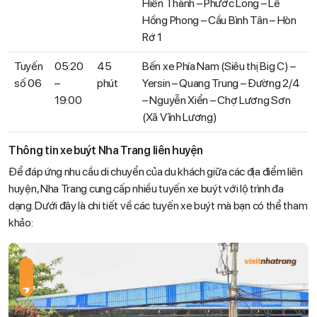
Hiến Thành – Phước Long – Lê
Hồng Phong – Cầu Bình Tân – Hòn
Rớ 1
Tuyến
05:20
45
Bến xe Phía Nam (Siêu thị Big C) –
số 06
–
phút
Yersin – Quang Trung – Đường 2/4
19:00
– Nguyễn Xiển – Chợ Lương Sơn
(Xã Vĩnh Lương)
Thông tin xe buýt Nha Trang liên huyện
Để đáp ứng nhu cầu di chuyển của du khách giữa các địa điểm liên
huyện, Nha Trang cung cấp nhiều tuyến xe buýt với lộ trình đa
dạng. Dưới đây là chi tiết về các tuyến xe buýt mà bạn có thể tham
khảo: