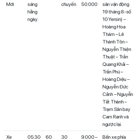
Mới
sáng
chuyến
50.000
sân vận động
hằng
19 tháng 8-số
ngày.
10 Yersin) –
Hoàng Hoa
Thám – Lê
Thánh Tôn –
Nguyễn Thiện
Thuật – Trần
Quang Khải –
Trần Phú –
Hoàng Diệu –
Nguyễn Đức
Cảnh – Nguyễn
Tất Thành –
Trạm Sân bay
Cam Ranh và
ngược lại.
Xe
05:30
60
30
9.000 –
Bến xe phía