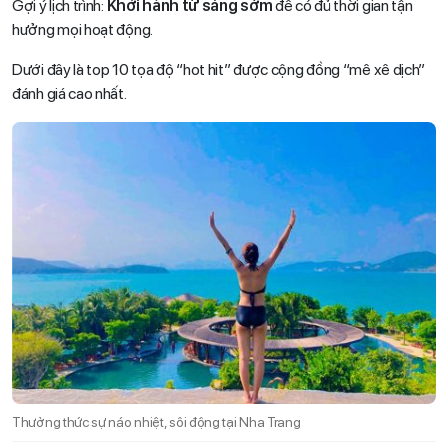
Gợi ý lịch trình:
Khởi hành từ sáng sớm
để có đủ thời gian tận
hưởng mọi hoạt động.
Dưới đây là top 10 tọa độ “hot hit” được cộng đồng “mê xê dịch”
đánh giá cao nhất.
Thưởng thức sự náo nhiệt, sôi động tại Nha Trang