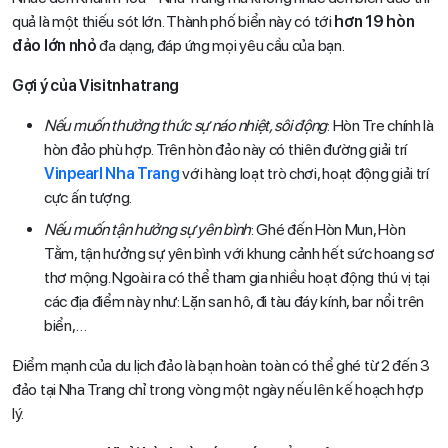
quả là một thiếu sót lớn. Thành phố biển này có tới
hơn 19 hòn
đảo lớn nhỏ
đa dạng, đáp ứng mọi yêu cầu của bạn.
Gợi ý của Visitnhatrang
Nếu muốn thưởng thức sự náo nhiệt, sôi động
: Hòn Tre chính là
hòn đảo phù hợp. Trên hòn đảo này có thiên đường giải trí
Vinpearl Nha Trang
với hàng loạt trò chơi, hoạt động giải trí
cực ấn tượng.
Nếu muốn tận hưởng sự yên bình
: Ghé đến Hòn Mun, Hòn
Tằm, tận hưởng sự yên bình với khung cảnh hết sức hoang sơ
thơ mộng. Ngoài ra có thể tham gia nhiều hoạt động thú vị tại
các địa điểm này như: Lặn san hô, đi tàu đáy kính, bar nổi trên
biển,…
Điểm mạnh của du lịch đảo là bạn hoàn toàn có thể ghé từ 2 đến 3
đảo tại Nha Trang chỉ trong vòng một ngày nếu lên kế hoạch hợp
lý.