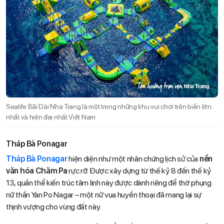
Sealife Bãi Dài Nha Trang là một trong những khu vui chơi trên biển lớn
nhất và hiện đại nhất Việt Nam
Tháp Bà Ponagar
Tháp Bà Ponagar
hiện diện như một nhân chứng lịch sử của
nền
văn hóa Chăm Pa
rực rỡ. Được xây dựng từ thế kỷ 8 đến thế kỷ
13, quần thể kiến trúc tâm linh này được dành riêng để thờ phụng
nữ thần Yan Po Nagar – một nữ vua huyền thoại đã mang lại sự
thịnh vượng cho vùng đất này.