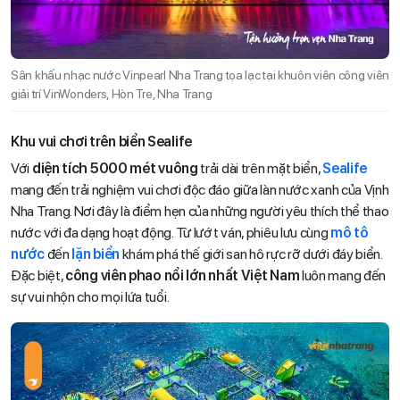
Sân khấu nhạc nước Vinpearl Nha Trang tọa lạc tại khuôn viên công viên
giải trí VinWonders, Hòn Tre, Nha Trang
Khu vui chơi trên biển Sealife
Với
diện tích 5000 mét vuông
trải dài trên mặt biển,
Sealife
mang đến trải nghiệm vui chơi độc đáo giữa làn nước xanh của Vịnh
Nha Trang. Nơi đây là điểm hẹn của những người yêu thích thể thao
nước với đa dạng hoạt động. Từ lướt ván, phiêu lưu cùng
mô tô
nước
đến
lặn biển
khám phá thế giới san hô rực rỡ dưới đáy biển.
Đặc biệt,
công viên phao nổi lớn nhất Việt Nam
luôn mang đến
sự vui nhộn cho mọi lứa tuổi.