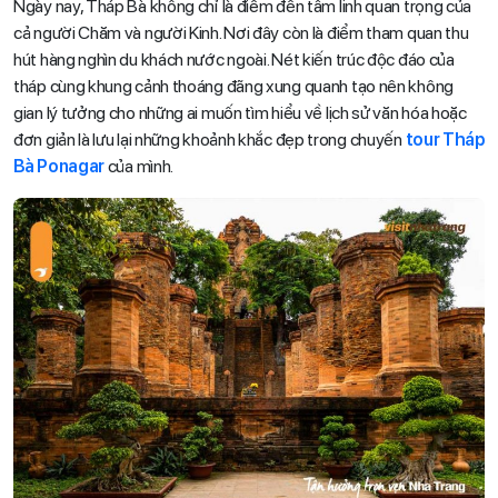
Ngày nay, Tháp Bà không chỉ là điểm đến tâm linh quan trọng của
cả người Chăm và người Kinh. Nơi đây còn là điểm tham quan thu
hút hàng nghìn du khách nước ngoài. Nét kiến trúc độc đáo của
tháp cùng khung cảnh thoáng đãng xung quanh tạo nên không
gian lý tưởng cho những ai muốn tìm hiểu về lịch sử văn hóa hoặc
đơn giản là lưu lại những khoảnh khắc đẹp trong chuyến
tour Tháp
Bà Ponagar
của mình.