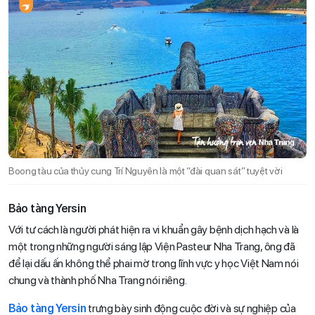
Boong tàu của thủy cung Trí Nguyên là một “đài quan sát” tuyệt vời
Bảo tàng Yersin
Với tư cách là người phát hiện ra vi khuẩn gây bệnh dịch hạch và là
một trong những người sáng lập Viện Pasteur Nha Trang, ông đã
để lại dấu ấn không thể phai mờ trong lĩnh vực y học Việt Nam nói
chung và thành phố Nha Trang nói riêng.
Bảo tàng Yersin
trưng bày sinh động cuộc đời và sự nghiệp của