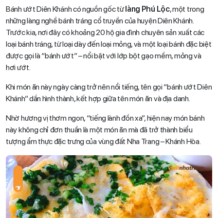
Bánh ướt Diên Khánh có nguồn gốc từ
làng Phú Lộc
, một trong
những làng nghề bánh tráng cổ truyền của huyện Diên Khánh.
Trước kia, nơi đây có khoảng 20 hộ gia đình chuyên sản xuất các
loại bánh tráng, từ loại dày đến loại mỏng, và một loại bánh đặc biệt
được gọi là “bánh ướt” – nổi bật với lớp bột gạo mềm, mỏng và
hơi ướt.
Khi món ăn này ngày càng trở nên nổi tiếng, tên gọi “bánh ướt Diên
Khánh” dần hình thành, kết hợp giữa tên món ăn và địa danh.
Nhờ hương vị thơm ngon, “tiếng lành đồn xa”, hiện nay món bánh
này không chỉ đơn thuần là một món ăn mà đã trở thành biểu
tượng ẩm thực đặc trưng của vùng đất Nha Trang – Khánh Hòa.