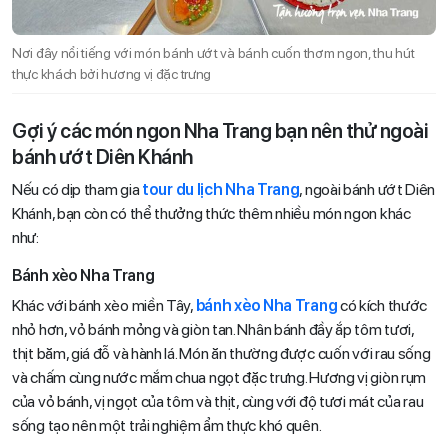
Nơi đây nổi tiếng với món bánh ướt và bánh cuốn thơm ngon, thu hút
thực khách bởi hương vị đặc trưng
Gợi ý các món ngon Nha Trang bạn nên thử ngoài
bánh ướt Diên Khánh
Nếu có dịp tham gia
tour du lịch Nha Trang
, ngoài bánh ướt Diên
Khánh, bạn còn có thể thưởng thức thêm nhiều món ngon khác
như:
Bánh xèo Nha Trang
Khác với bánh xèo miền Tây,
bánh xèo Nha Trang
có kích thước
nhỏ hơn, vỏ bánh mỏng và giòn tan. Nhân bánh đầy ắp tôm tươi,
thịt băm, giá đỗ và hành lá. Món ăn thường được cuốn với rau sống
và chấm cùng nước mắm chua ngọt đặc trưng. Hương vị giòn rụm
của vỏ bánh, vị ngọt của tôm và thịt, cùng với độ tươi mát của rau
sống tạo nên một trải nghiệm ẩm thực khó quên.