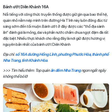
Bánh ướt Diên Khánh 16A
Nổi tiếng với công thức truyền thống được giữ gìn qua bao thế hệ,
quán nhỏ nằm nép mình trên đường Hà Tĩnh này luôn đông đúc từ
sáng sớm đến tối muộn. Bánh ướt ở đây được các ‘’thổ địa sành
ăn” đánh giá là mỏng, dai và phần nước chấm chua ngọt đậm đà rất
đặc biệt. Nhiều thực khách cho rằng đây là nơi giữ được hương vị
nguyên bản nhất của bánh ướt Diên Khánh
Địa chỉ:
số 16A đường Hồng Lĩnh, phường Phước Hòa, thành phố
Nha Trang, tỉnh Khánh Hòa
.
>>> Tìm hiểu thêm: Top quán
ăn đêm Nha Trang
ngon ngất ngây
không thể bỏ lỡ