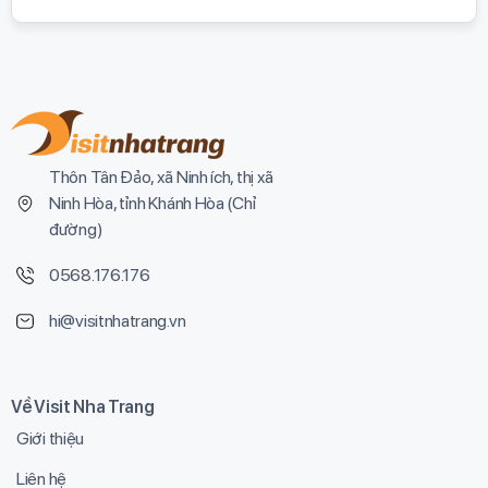
Thôn Tân Đảo, xã Ninh ích, thị xã
Ninh Hòa, tỉnh Khánh Hòa (
Chỉ
đường
)
0568.176.176
hi@visitnhatrang.vn
Về Visit Nha Trang
Giới thiệu
Liên hệ