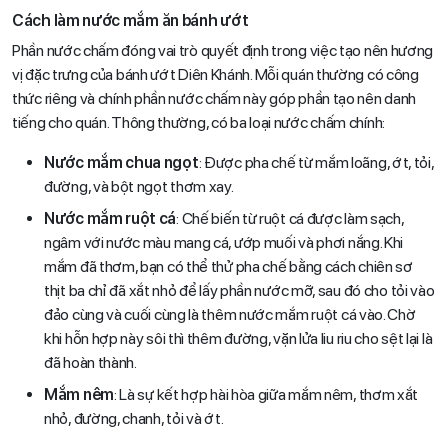
Cách làm nước mắm ăn bánh ướt
Phần nước chấm đóng vai trò quyết định trong việc tạo nên hương
vị đặc trưng của bánh ướt Diên Khánh. Mỗi quán thường có công
thức riêng và chính phần nước chấm này góp phần tạo nên danh
tiếng cho quán. Thông thường, có ba loại nước chấm chính:
Nước mắm chua ngọt
: Được pha chế từ mắm loãng, ớt, tỏi,
đường, và bột ngọt thơm xay.
Nước mắm ruột cá
: Chế biến từ ruột cá được làm sạch,
ngâm với nước màu mang cá, ướp muối và phơi nắng. Khi
mắm đã thơm, bạn có thể thử pha chế bằng cách chiên sơ
thịt ba chỉ đã xắt nhỏ để lấy phần nước mỡ, sau đó cho tỏi vào
đảo cùng và cuối cùng là thêm nước mắm ruột cá vào. Chờ
khi hỗn hợp này sôi thì thêm đường, vặn lửa liu riu cho sệt lại là
đã hoàn thành.
Mắm nêm
: Là sự kết hợp hài hòa giữa mắm nêm, thơm xắt
nhỏ, đường, chanh, tỏi và ớt.