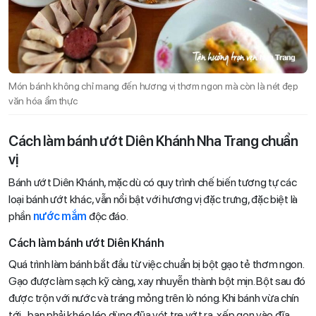
Món bánh không chỉ mang đến hương vị thơm ngon mà còn là nét đẹp
văn hóa ẩm thực
Cách làm bánh ướt Diên Khánh Nha Trang chuẩn
vị
Bánh ướt Diên Khánh, mặc dù có quy trình chế biến tương tự các
loại bánh ướt khác, vẫn nổi bật với hương vị đặc trưng, đặc biệt là
phần
nước mắm
độc đáo.
Cách làm bánh ướt Diên Khánh
Quá trình làm bánh bắt đầu từ việc chuẩn bị bột gạo tẻ thơm ngon.
Gạo được làm sạch kỹ càng, xay nhuyễn thành bột mịn. Bột sau đó
được trộn với nước và tráng mỏng trên lò nóng. Khi bánh vừa chín
tới, bạn phải khéo léo dùng đũa vót tre vớt ra, xếp gọn vào đĩa.