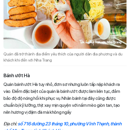
Quán đã trở thành địa điểm yêu thích của người dân địa phương và du
khách khi đến với Nha Trang
Bánh ướt Hà
Quán bánh ướt Hà tuy nhỏ, đơn sơ nhưng luôn tấp nập khách ra
vào. Điểm đặc biệt của quán là bánh ướt được làm liên tục, đảm
bảo độ độ nóng hổi khi phục vụ. Nhân bánh tại đây cũng được
chuẩn bị kỹ lưỡng, thịt xay mịn quyện với nấm mèo giòn tan, tạo
nên hương vị đậm đà mà không ngấy
Địa chỉ:
số 716 đường 23 tháng 10, phường Vĩnh Thạnh, thành