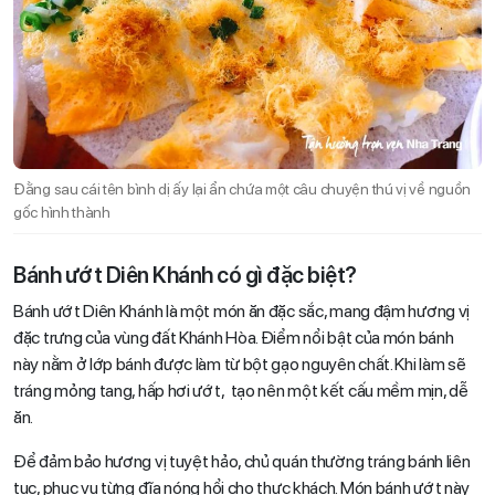
Đằng sau cái tên bình dị ấy lại ẩn chứa một câu chuyện thú vị về nguồn
gốc hình thành
Bánh ướt Diên Khánh có gì đặc biệt?
Bánh ướt Diên Khánh là một món ăn đặc sắc, mang đậm hương vị
đặc trưng của vùng đất Khánh Hòa. Điểm nổi bật của món bánh
này nằm ở lớp bánh được làm từ bột gạo nguyên chất. Khi làm sẽ
tráng mỏng tang, hấp hơi ướt, tạo nên một kết cấu mềm mịn, dễ
ăn.
Để đảm bảo hương vị tuyệt hảo, chủ quán thường tráng bánh liên
tục, phục vụ từng đĩa nóng hổi cho thực khách. Món bánh ướt này