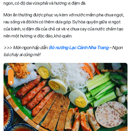
ngon, có độ dai vừa phải và hương vị đậm đà.
Món ăn thường được phục vụ kèm với nước mắm pha chua ngọt,
rau sống và đôi khi có thêm dưa góp. Sự hòa quyện giữa vị ngọt
của bánh, vị đậm đà của chả cá và vị chua cay của nước chấm tạo
nên một hương vị độc đáo, khó quên.
>>> Món ngon hấp dẫn:
Bò nướng Lạc Cảnh Nha Trang
– Ngon
bá cháy ai cũng mê!