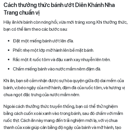
Cách thưởng thức bánh ướt Diên Khánh Nha
Trang chuẩn vị
Hãy ăn khi bánh còn nóng hổi, vừa mới tráng xong. Khi thưởng thức,
bạn có thể làm theo các bước sau:
Đặt một miếng bánh ướt lên đĩa.
Phết nhẹ một lớp mỡ hành lên bề mặt bánh.
Rắc một ít ruốc tôm và đậu xanh xay nhuyễn lên trên.
Chấm miếng bánh vào nước mắm nêm đậm đà.
Khi ăn, bạn sẽ cảm nhận được sự hòa quyện giữa độ dai mềm của
bánh, vị béo ngậy của mỡ hành, đậm đà của ruốc tôm, và hương vị
chua ngọt đặc trưng của nước mắm nêm.
Ngoài cách thưởng thức truyền thống, bạn có thể thử nghiệm
bằng cách cuốn xoài xanh vào trong bánh, sau đó chấm với mắm
ruốc thịt. Cách ăn này mang đến trải nghiệm mới lạ, với vị chua
thanh của xoài giúp cân bằng độ ngậy của bánh và mỡ hành, tạo