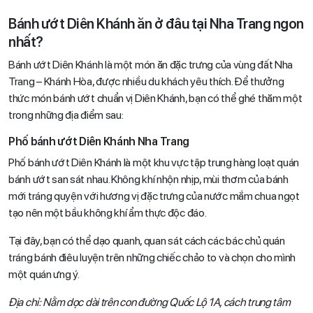
Bánh ướt Diên Khánh ăn ở đâu tại Nha Trang ngon
nhất?
Bánh ướt Diên Khánh là một món ăn đặc trưng của vùng đất Nha
Trang – Khánh Hòa, được nhiều du khách yêu thích. Để thưởng
thức món bánh ướt chuẩn vị Diên Khánh, bạn có thể ghé thăm một
trong những địa điểm sau:
Phố bánh ướt Diên Khánh Nha Trang
Phố bánh ướt Diên Khánh là một khu vực tập trung hàng loạt quán
bánh ướt san sát nhau. Không khí nhộn nhịp, mùi thơm của bánh
mới tráng quyện với hương vị đặc trưng của nước mắm chua ngọt
tạo nên một bầu không khí ẩm thực độc đáo.
Tại đây, bạn có thể dạo quanh, quan sát cách các bác chủ quán
tráng bánh điêu luyện trên những chiếc chảo to và chọn cho mình
một quán ưng ý.
Địa chỉ: Nằm dọc dài trên con đường Quốc Lộ 1A, cách trung tâm