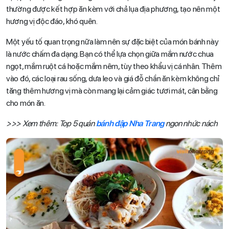
thường được kết hợp ăn kèm với chả lụa địa phương, tạo nên một
hương vị độc đáo, khó quên.
Một yếu tố quan trọng nữa làm nên sự đặc biệt của món bánh này
là nước chấm đa dạng. Bạn có thể lựa chọn giữa mắm nước chua
ngọt, mắm ruột cá hoặc mắm nêm, tùy theo khẩu vị cá nhân. Thêm
vào đó, các loại rau sống, dưa leo và giá đỗ chần ăn kèm không chỉ
tăng thêm hương vị mà còn mang lại cảm giác tươi mát, cân bằng
cho món ăn.
>>> Xem thêm: Top 5 quán
bánh đập Nha Trang
ngon nhức nách