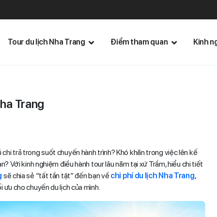
Tour du lịch Nha Trang
Điểm tham quan
Kinh n
 Nha Trang
chi trả trong suốt chuyến hành trình? Khó khăn trong việc lên kế
n? Với kinh nghiệm điều hành tour lâu năm tại xứ Trầm, hiểu chi tiết
g
sẽ chia sẻ “tất tần tật” đến bạn về
chi phí du lịch Nha Trang
,
i ưu cho chuyến du lịch của mình.