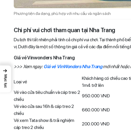
Phương tiện đa dạng, phù hợp với nhu cầu và ngân sách
Chi phí vui chơi tham quan tại Nha Trang
Du lịch thì tất nhiên phải tính cả chi phí vui chơi. Tại thành phố
vị. Dưới đây là một số thông tin giá cả về các địa điểm nổi tiếng
Giá vé Vinwonders Nha Trang
>>> Xem ngay:
Giá vé VinWonders Nha Trang
mới nhất hoặc 
→
Mục lục
Khách hàng có chiều cao t
Loại vé
1m4 trở lên
Vé vào cửa tiêu chuẩn và cáp treo 2
950.000 VNĐ
chiều
Vé vào cửa sau 16h & cáp treo 2
660.000 VNĐ
chiều
Vé xem Tata show & trải nghiệm
200.000 VNĐ
cáp treo 2 chiều