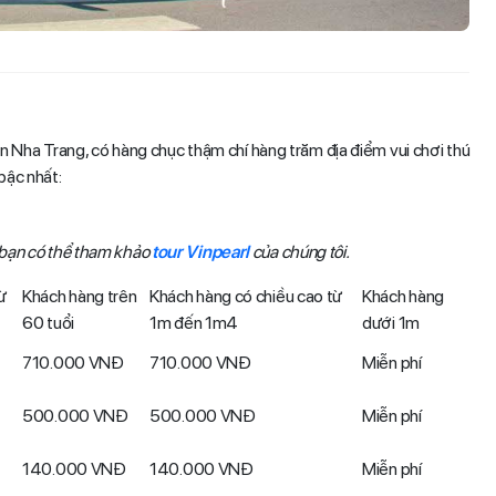
 biển Nha Trang, có hàng chục thậm chí hàng trăm địa điểm vui chơi thú
 bậc nhất:
bạn có thể tham khảo
tour Vinpearl
của chúng tôi.
ừ
Khách hàng trên
Khách hàng có chiều cao từ
Khách hàng
60 tuổi
1m đến 1m4
dưới 1m
710.000 VNĐ
710.000 VNĐ
Miễn phí
500.000 VNĐ
500.000 VNĐ
Miễn phí
140.000 VNĐ
140.000 VNĐ
Miễn phí