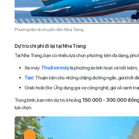
Phương tiện di chuyển đến Nha Trang
Dự trù chi phí đi lại tại Nha Trang
Tại Nha Trang, bạn có nhiều lựa chọn phương tiện đa dạng, phù 
Xe máy:
Thuê xe máy
là phương án linh hoạt và tiết kiệm
Taxi
: Thuận tiện cho những chặng đường ngắn, giá khởi đ
Grab hoặc Be: Ứng dụng gọi xe công nghệ, giá cả cạnh tran
Trung bình, bạn nên dự trù khoảng
150.000
–
300.000 đồng
lựa chọn.