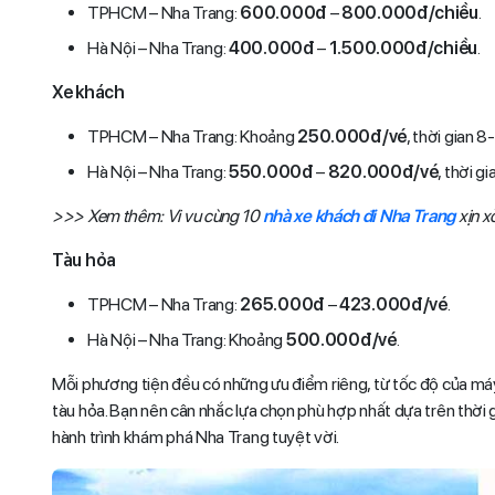
TPHCM – Nha Trang:
600.000đ
–
800.000đ/chiều
.
Hà Nội – Nha Trang:
400.000đ
–
1.500.000đ/chiều
.
Xe khách
TPHCM – Nha Trang: Khoảng
250.000đ/vé
, thời gian 8
Hà Nội – Nha Trang:
550.000đ
–
820.000đ/vé
, thời g
>>> Xem thêm: Vi vu cùng 10
nhà xe khách đi Nha Trang
xịn xò
Tàu hỏa
TPHCM – Nha Trang:
265.000đ
–
423.000đ/vé
.
Hà Nội – Nha Trang: Khoảng
500.000đ/vé
.
Mỗi phương tiện đều có những ưu điểm riêng, từ tốc độ của máy 
tàu hỏa. Bạn nên cân nhắc lựa chọn phù hợp nhất dựa trên thời
hành trình khám phá Nha Trang tuyệt vời.