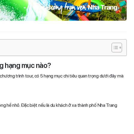
ng hạng mục nào?
eo chương trình tour, có 5 hạng mục chi tiêu quan trọng dưới đây mà
hông hề nhỏ. Đặc biệt nếu là du khách ở xa thành phố Nha Trang