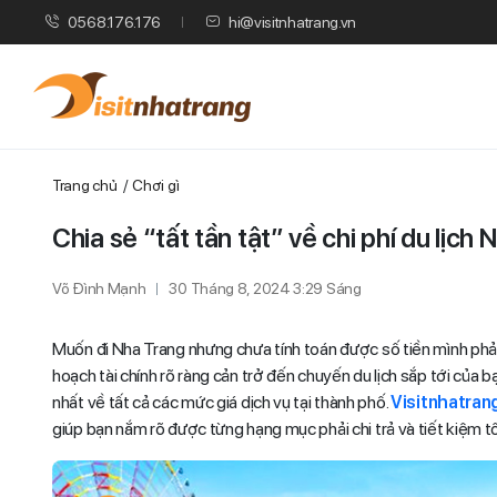
0568.176.176
hi@visitnhatrang.vn
Trang chủ
Chơi gì
Chia sẻ “tất tần tật” về chi phí du lịch
Võ Đình Mạnh
30 Tháng 8, 2024 3:29 Sáng
Muốn đi Nha Trang nhưng chưa tính toán được số tiền mình phải 
hoạch tài chính rõ ràng cản trở đến chuyến du lịch sắp tới của bạ
nhất về tất cả các mức giá dịch vụ tại thành phố.
Visitnhatran
giúp bạn nắm rõ được từng hạng mục phải chi trả và tiết kiệm tố